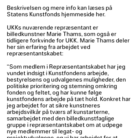
Beskrivelsen og mere info kan læses på
Statens Kunstfonds hjemmeside her.
UKKs nuværende repræsentant er
billedkunstner Marie Thams, som også er
tidligere forkvinde for UKK. Marie Thams deler
her sin erfaring fra arbejdet ved
repræsentantskabet:
“Som medlem i Repræsentantskabet har jeg
vundet indsigt i Kunstfondens arbejde,
bestyrelsens og udvalgenes muligheder, den
politiske prioritering og stemning omkring
fonden og feltet, og har kunne følge
kunstfondens arbejde på tæt hold. Konkret har
jeg arbejdet for at sikre kunstneres
arbejdsvilkår på tværs af kunstarterne,
samarbejdet med den billedkunstfaglige
gruppe i repræsentantskabet om at udpege
nye medlemmer til legat- og
projektudvalgene, og vi har arbejdet for at