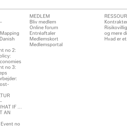
MEDLEM
RESSOUR
–
Bliv medlem
Kontrakter
Online forum
Risikovill
: Mapping
Entréaftaler
og mere d
 Danish
Medlemskort
Hvad er et
Medlemsportal
t no 2:
licy:
 Economies
t no 3:
eps
rbejder:
ost-
LTUR
–
 WHAT IF …
T AN
 Event no