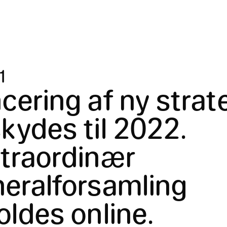
1
cering af ny strat
kydes til 2022.
traordinær
eralforsamling
oldes online.