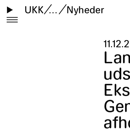
UKK
…
Nyheder
11
.
12
.
2
Lan
uds
Eks
Gen
afh