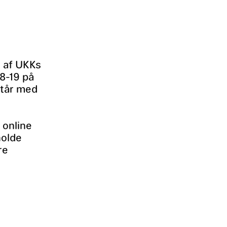
n af UKKs
18-19 på
ytår med
 online
holde
re