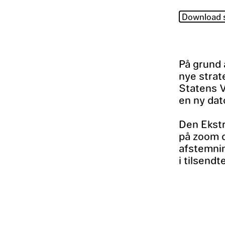
Download
På grund 
nye strat
Statens V
en ny dato
Den Ekstr
på zoom d
afstemnin
i tilsend