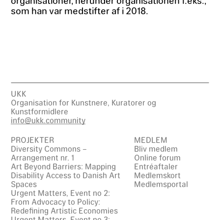
organisationer, herunder organisationen f.eks.,
som han var medstifter af i 2018.
UKK
Organisation for Kunstnere, Kuratorer og
Kunstformidlere
info@ukk.community
PROJEKTER
MEDLEM
Diversity Commons –
Bliv medlem
Arrangement nr. 1
Online forum
Art Beyond Barriers: Mapping
Entréaftaler
Disability Access to Danish Art
Medlemskort
Spaces
Medlemsportal
Urgent Matters, Event no 2:
From Advocacy to Policy:
Redefining Artistic Economies
Urgent Matters, Event no 3: