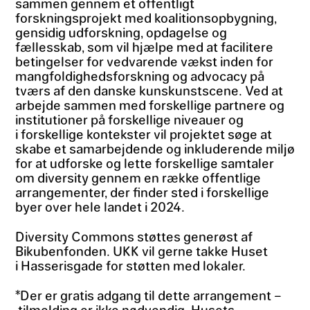
sammen gennem et offentligt
forskningsprojekt med koalitionsopbygning,
gensidig udforskning, opdagelse og
fællesskab, som vil hjælpe med at facilitere
betingelser for vedvarende vækst inden for
mangfoldighedsforskning og advocacy på
tværs af den danske kunskunstscene. Ved at
arbejde sammen med forskellige partnere og
institutioner på forskellige niveauer og
i forskellige kontekster vil projektet søge at
skabe et samarbejdende og inkluderende miljø
for at udforske og lette forskellige samtaler
om diversity gennem en række offentlige
arrangementer, der finder sted i forskellige
byer over hele landet i 2024.
Diversity Commons støttes generøst af
Bikubenfonden. UKK vil gerne takke Huset
i Hasserisgade for støtten med lokaler.
*Der er gratis adgang til dette arrangement –
tilmelding er ikke nødvendig. Husets