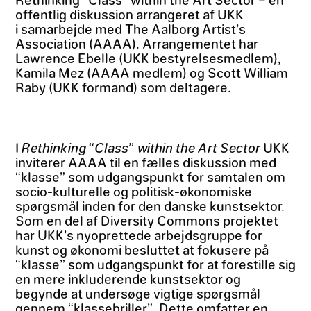
offentlig diskussion arrangeret af UKK
i samarbejde med The Aalborg Artist’s
Association (AAAA). Arrangementet har
Lawrence Ebelle (UKK bestyrelsesmedlem),
Kamila Mez (AAAA medlem) og Scott William
Raby (UKK formand) som deltagere.
I
Rethinking “Class” within the Art Sector
UKK
inviterer AAAA til en fælles diskussion med
“klasse” som udgangspunkt for samtalen om
socio-kulturelle og politisk-økonomiske
spørgsmål inden for den danske kunstsektor.
Som en del af Diversity Commons projektet
har UKK’s nyoprettede arbejdsgruppe for
kunst og økonomi besluttet at fokusere på
“klasse” som udgangspunkt for at forestille sig
en mere inkluderende kunstsektor og
begynde at undersøge vigtige spørgsmål
gennem “klassebriller”. Dette omfatter en