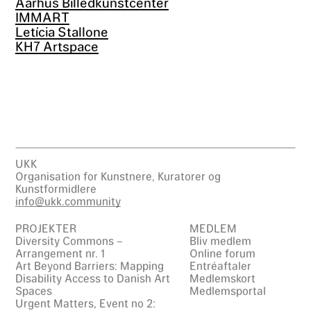
Aarhus Billedkunstcenter
IMMART
Letícia Stallone
KH7 Artspace
UKK
Organisation for Kunstnere, Kuratorer og
Kunstformidlere
info@ukk.community
PROJEKTER
MEDLEM
Diversity Commons –
Bliv medlem
Arrangement nr. 1
Online forum
Art Beyond Barriers: Mapping
Entréaftaler
Disability Access to Danish Art
Medlemskort
Spaces
Medlemsportal
Urgent Matters, Event no 2: