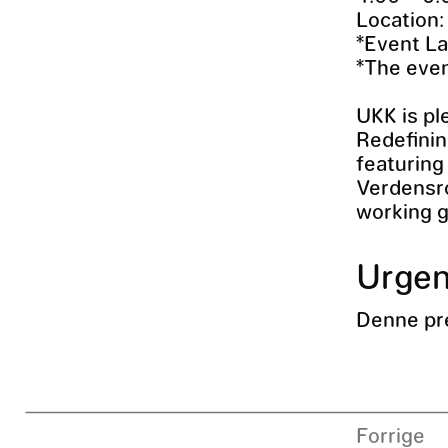
Location:
*Event La
*The even
UKK is pl
Redefinin
featuring
Verdensr
working g
Urgen
Denne pr
Forrige