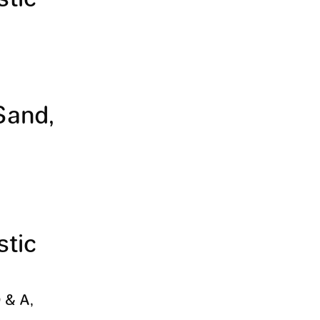
Sand,
stic
 & A,