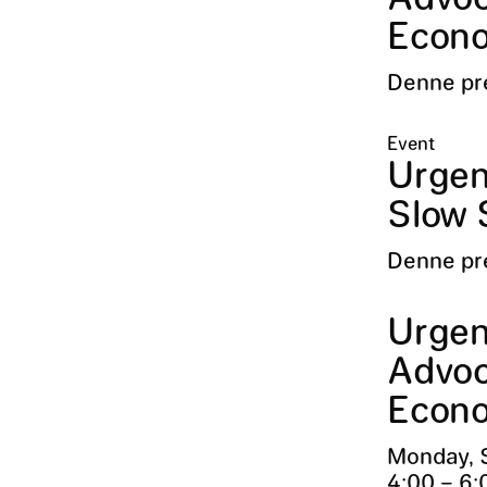
Econ
Denne pr
Event
Urgen
Slow 
Denne pr
Urgen
Advoca
Econo
Monday, S
4:00 – 6