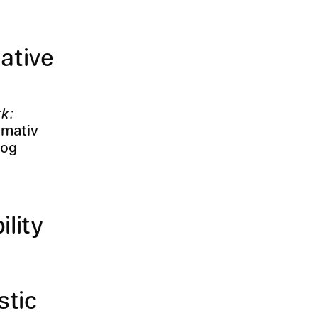
ative
k:
rmativ
 og
lity
stic