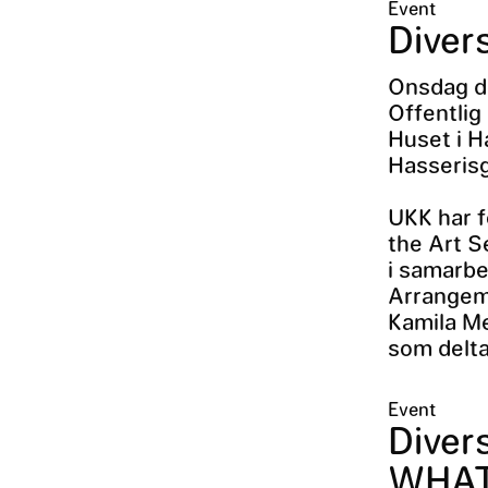
Event
Diver
Onsdag de
Offentlig
Huset i H
Hasseris
UKK har fo
the Art S
i samarbe
Arrangem
Kamila M
som delt
Event
Diver
WHAT