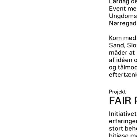
Lørdag d
Event me
Ungdoms
Nørregad
Kom med 
Sand, Slo
måder at 
af idéen 
og tålmod
eftertænk
Projekt
FAIR
Initiative
erfaringe
stort beh
bitiøse m