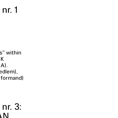
r. 1
s” within
KK
A).
edlem),
 formand)
nr. 3:
AN