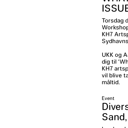
ISSUE
Torsdag d
Workshop
KH7 Arts
Sydhavns
UKK og Aa
dig til ‘
KH7 artsp
vil blive
måltid.
Event
Diver
Sand,