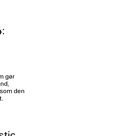
4:
om gør
and,
r som den
t.
stic