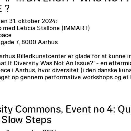
 ?
en 31. oktober 2024:
 med Letícia Stallone (IMMART)
pace
gade 7, 8000 Aarhus
rhus Billedkunstcenter er glade for at kunne i
What If Diversity Was Not An Issue?’ - en efterm
ace i Aarhus, hvor diversitet (i den danske kun
 taget op gennem performative workshops og et k
sity Commons, Event no 4: Qu
 Slow Steps