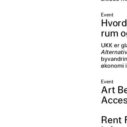
Event
Hvord
rum o
UKK er gla
Alternati
byvandrin
økonomi 
Event
Art B
Acces
Rent F