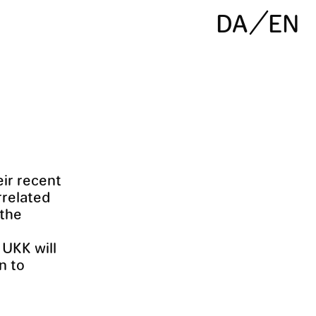
DA
EN
eir recent
rrelated
 the
 UKK will
n to