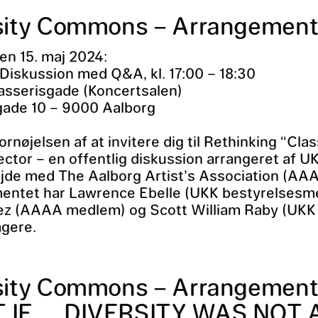
sity Commons – Arrangement n
n 15. maj 2024:
 Diskussion med Q&A, kl. 17:00 – 18:30
asserisgade (Koncertsalen)
gade 10 – 9000 Aalborg
rnøjelsen af at invitere dig til Rethinking “Clas
ector – en offentlig diskussion arrangeret af U
jde med The Aalborg Artist’s Association (AAA
entet har Lawrence Ebelle (UKK bestyrelsesm
ez (AAAA medlem) og Scott William Raby (UKK
agere.
sity Commons – Arrangement 
 IF … DIVERSITY WAS NOT 