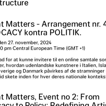
tructure
t Matters - Arrangement nr. 
ACY kontra POLITIK.
den 27. november, 2024
30 pm Central European Time (GMT +1)
ad for at kunne invitere til en online samtale s
er, hvordan udenlandske kunstnere i Italien, Isl
Sverige og Danmark påvirkes af de stramninge
id skete inden for hver deres nationale konteks
t Matters, Event no 2: From
cy to Policy: Redefining Arti