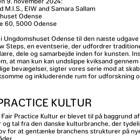
en 9. november 2024:
d M.I.S., EIW and Samara Sallam
huset Odense
e 60, 5000 Odense
i Ungdomshuset Odense til den næste udgave 
w Steps, en eventserie, der udfordrer tradition
lære, dele og samarbejde inden for kunsten. In
om, at man kun kan undslippe kviksand gennem
ige bevægelser, sigter vores serie mod at ska
somme og inkluderende rum for udforskning og
 PRACTICE KULTUR
t Fair Practice Kultur er blevet til på baggrund af
r og tal fra den danske kulturbranche, der tydel
ov for at gentænke branchens strukturer på ny
åder.