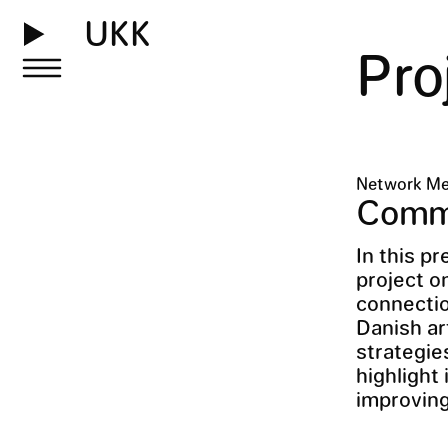
UKK
Pro
Network Me
Commo
In this p
project o
connectio
Danish ar
strategie
highlight 
improving