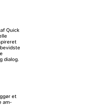
af Quick
elle
spireret
 bevidste
be
 dialog.
iggør et
e am-