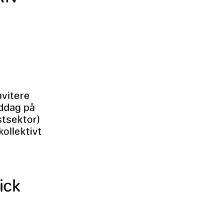
nvitere
iddag på
stsektor)
ollektivt
ick